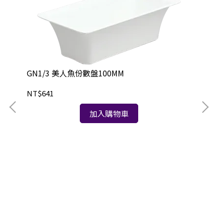
GN1/3 美人魚份數盤100MM
竹
NT$641
NT
加入購物車