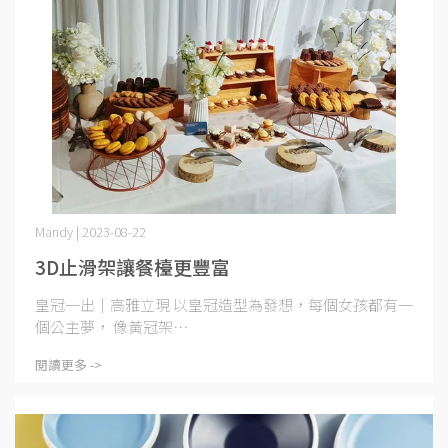
Mandy | 2023-08-22
3D止滑架讓餐檯更豐富
皇冠一出｜高雅立現 以皇冠造型為發想，每個女孩都有一
個公主夢， 像黃冠架⋯
閱讀更多 ->