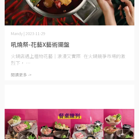
Mandy | 2023-11-29
吼燒祭-花藝X藝術擺盤
火鍋店遇上植物花藝｜浪漫又實際 在火鍋競爭市場的激
烈下， ⋯
閱讀更多 ->