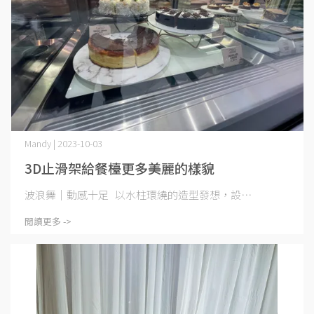
Mandy | 2023-10-03
3D止滑架給餐檯更多美麗的樣貌
波浪舞｜動感十足 以水柱環繞的造型發想，設⋯
閱讀更多 ->