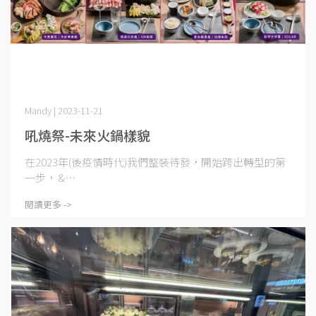
Mandy | 2023-11-21
吼燒祭-未來火鍋樣貌
在2023年(後疫情時代)我們整裝待發，開始跨出轉型的第
一步， &⋯
閱讀更多 ->