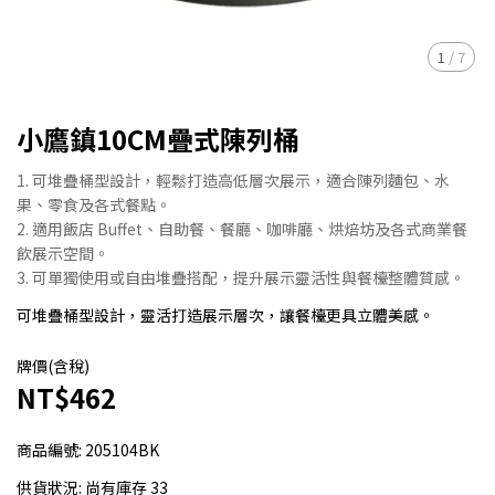
1
/
7
小鷹鎮10CM疊式陳列桶
1. 可堆疊桶型設計，輕鬆打造高低層次展示，適合陳列麵包、水
果、零食及各式餐點。
2. 適用飯店 Buffet、自助餐、餐廳、咖啡廳、烘焙坊及各式商業餐
飲展示空間。
3. 可單獨使用或自由堆疊搭配，提升展示靈活性與餐檯整體質感。
可堆疊桶型設計，靈活打造展示層次，讓餐檯更具立體美感。
牌價(含稅)
NT$462
商品編號:
205104BK
供貨狀況:
尚有庫存 33